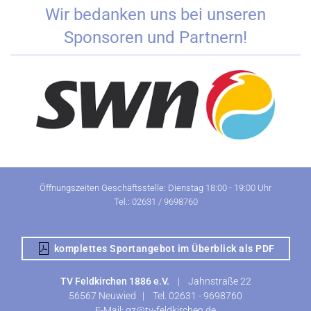
Wir bedanken uns bei unseren
Sponsoren und Partnern!
Öffnungszeiten Geschäftsstelle: Dienstag 18:00 - 19:00 Uhr
Tel.: 02631 / 9698760
komplettes Sportangebot im Überblick als PDF
TV Feldkirchen 1886 e.V.
|
Jahnstraße 22
56567 Neuwied |
Tel.
02631 - 9698760
E-Mail:
gz@tv-feldkirchen.de